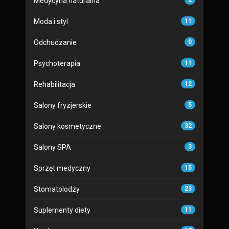
Medycyna naturalna
2
Moda i styl
11
Odchudzanie
0
Psychoterapia
11
Rehabilitacja
12
Salony fryzjerskie
5
Salony kosmetyczne
32
Salony SPA
3
Sprzęt medyczny
15
Stomatolodzy
23
Suplementy diety
11