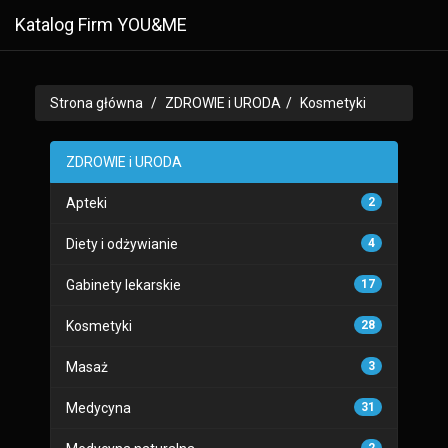
Katalog Firm YOU&ME
Strona główna
ZDROWIE i URODA
Kosmetyki
ZDROWIE i URODA
Apteki
2
Diety i odżywianie
4
Gabinety lekarskie
17
Kosmetyki
28
Masaż
3
Medycyna
31