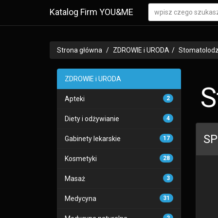
Katalog Firm YOU&ME
Strona główna
ZDROWIE i URODA
Stomatolod
ZDROWIE i URODA
S
Apteki
2
Diety i odżywianie
4
SP
Gabinety lekarskie
17
Kosmetyki
28
Masaż
3
Medycyna
31