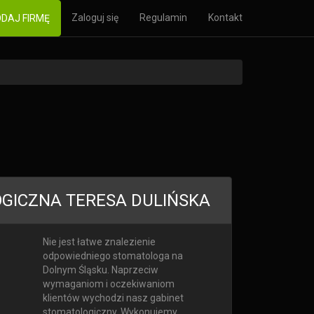
Zaloguj się
Regulamin
Kontakt
DAJ FIRMĘ
GICZNA TERESA DULIŃSKA
Nie jest łatwe znalezienie
odpowiedniego stomatologa na
Dolnym Śląsku. Naprzeciw
wymaganiom i oczekiwaniom
klientów wychodzi nasz gabinet
stomatologiczny. Wykonujemy