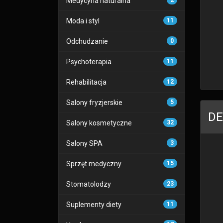
Medycyna naturalna
2
Moda i styl
11
Odchudzanie
0
Psychoterapia
11
Rehabilitacja
12
Salony fryzjerskie
5
DE
Salony kosmetyczne
32
Salony SPA
3
Sprzęt medyczny
15
Stomatolodzy
23
Suplementy diety
11