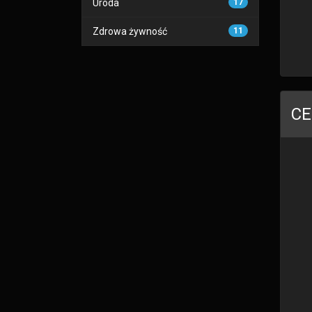
Uroda
17
Zdrowa żywność
11
CE