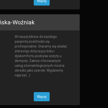
Więcej
ińska-Woźniak
W naszej klinice do każdego
pacjenta podchodzi się
profesjonalnie. Staramy się obalać
stereotyp dotyczący bólu i
dyskomfortu podczas wizyty u
dentysty. Zakres oferowanych
usług stomatologicznych można
określić jako szeroki. Wyjdziemy
naprze(...)
Więcej