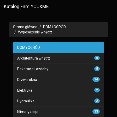
Katalog Firm YOU&ME
Strona główna
DOM i OGRÓD
Wyposażenie wnętrz
DOM i OGRÓD
Architektura wnętrz
6
Dekoracje i ozdoby
5
Drzwi i okna
14
Elektryka
2
Hydraulika
2
Klimatyzacja
13