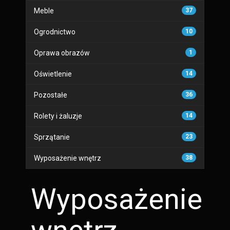
Meble
37
Ogrodnictwo
10
Oprawa obrazów
1
Oświetlenie
14
Pozostałe
36
Rolety i żaluzje
14
Sprzątanie
23
Wyposażenie wnętrz
38
Wyposażenie