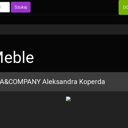
Szukaj
DO
eble
A&COMPANY Aleksandra Koperda