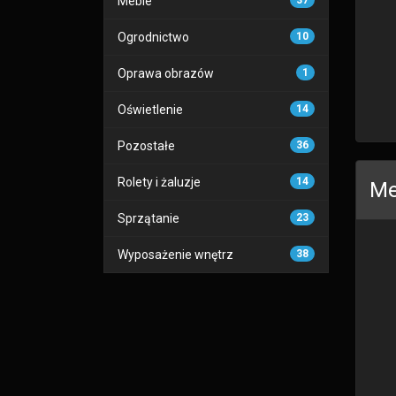
Meble
37
Ogrodnictwo
10
Oprawa obrazów
1
Oświetlenie
14
Pozostałe
36
Rolety i żaluzje
14
Me
Sprzątanie
23
Wyposażenie wnętrz
38