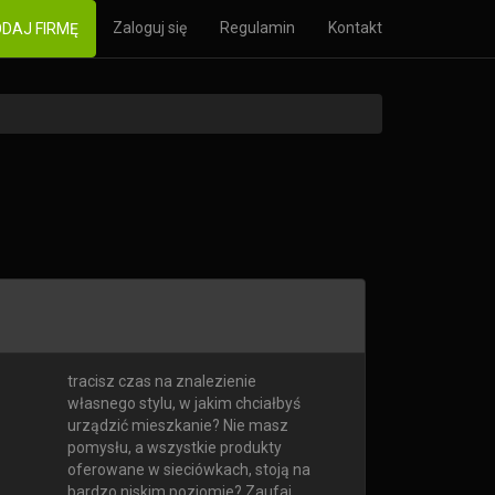
Zaloguj się
Regulamin
Kontakt
DAJ FIRMĘ
tracisz czas na znalezienie
własnego stylu, w jakim chciałbyś
urządzić mieszkanie? Nie masz
pomysłu, a wszystkie produkty
oferowane w sieciówkach, stoją na
bardzo niskim poziomie? Zaufaj