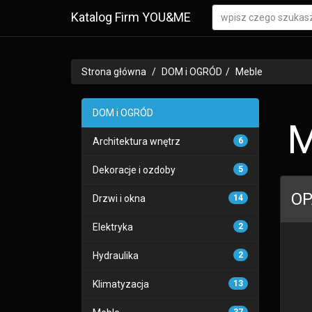
Katalog Firm YOU&ME
Strona główna
DOM i OGRÓD
Meble
DOM i OGRÓD
M
Architektura wnętrz
6
Dekoracje i ozdoby
5
OP
Drzwi i okna
14
Elektryka
2
Hydraulika
2
Klimatyzacja
13