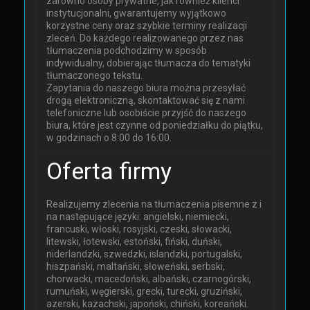
zarówno osoby prywatne, jak również klienci
instytucjonalni, gwarantujemy wyjątkowo
korzystne ceny oraz szybkie terminy realizacji
zleceń. Do każdego realizowanego przez nas
tłumaczenia podchodzimy w sposób
indywidualny, dobierając tłumacza do tematyki
tłumaczonego tekstu.
Zapytania do naszego biura można przesyłać
drogą elektroniczną, skontaktować się z nami
telefoniczne lub osobiście przyjść do naszego
biura, które jest czynne od poniedziałku do piątku,
w godzinach o 8:00 do 16:00.
Oferta firmy
Realizujemy zlecenia na tłumaczenia pisemne z i
na następujące języki: angielski, niemiecki,
francuski, włoski, rosyjski, czeski, słowacki,
litewski, łotewski, estoński, fiński, duński,
niderlandzki, szwedzki, islandzki, portugalski,
hiszpański, maltański, słoweński, serbski,
chorwacki, macedoński, albański, czarnogórski,
rumuński, węgierski, grecki, turecki, gruziński,
azerski, kazachski, japoński, chiński, koreański.