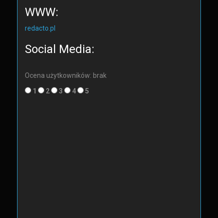
WWW:
redacto.pl
Social Media:
Ocena użytkowników: brak
1
2
3
4
5