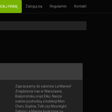
Zaloguj się
Regulamin
Kontakt
DAJ FIRMĘ
Zapraszamy do salonów La Mariee!
Znajdziecie nas w Warszawie,
Białymstoku oraz Ełku. Nasze
suknie pochodzą z kolekcji Mon
Cheri, Sophia, Tolli czy Moonlight.
Salony La Mariee kojarzone są