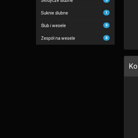
Słodycze ślubne
3
Suknie ślubne
1
Ślub i wesele
9
Zespół na wesele
6
Ko