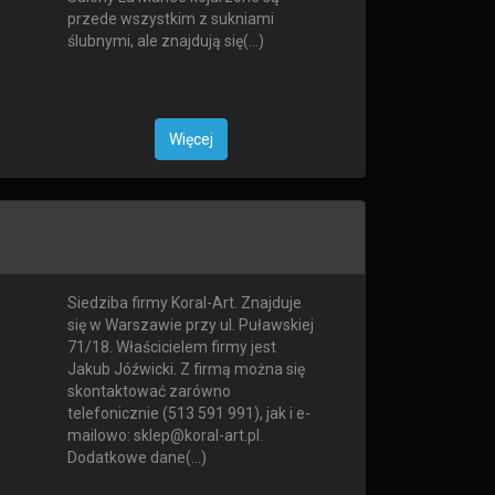
przede wszystkim z sukniami
ślubnymi, ale znajdują się(...)
Więcej
Siedziba firmy Koral-Art. Znajduje
się w Warszawie przy ul. Puławskiej
71/18. Właścicielem firmy jest
Jakub Jóźwicki. Z firmą można się
skontaktować zarówno
telefonicznie (513 591 991), jak i e-
mailowo: sklep@koral-art.pl.
Dodatkowe dane(...)