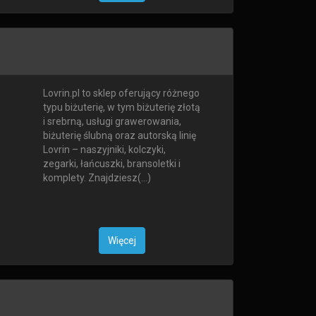
Lovrin.pl to sklep oferujący różnego
typu biżuterię, w tym biżuterię złotą
i srebrną, usługi grawerowania,
biżuterię ślubną oraz autorską linię
Lovrin – naszyjniki, kolczyki,
zegarki, łańcuszki, bransoletki i
komplety. Znajdziesz(...)
Więcej