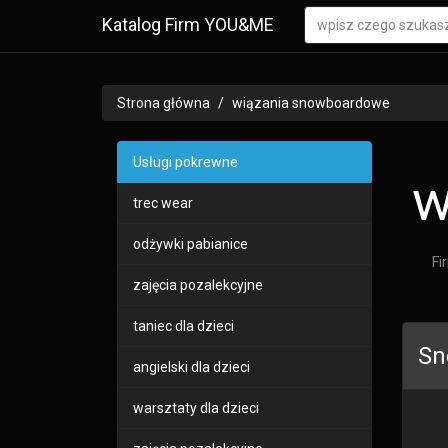
Katalog Firm YOU&ME
Strona główna
wiązania snowboardowe
Usługi pokrewne
w
trec wear
odżywki pabianice
Fi
zajęcia pozalekcyjne
taniec dla dzieci
Sn
angielski dla dzieci
warsztaty dla dzieci