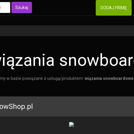
Szukaj
DODAJ FIRMĘ
iązania snowboa
rmy w bazie powiązane z usługą/produktem:
wiązania snowboardowe
owShop.pl