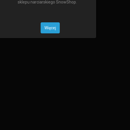
sklepu narciarskiego SnowShop.
Więcej