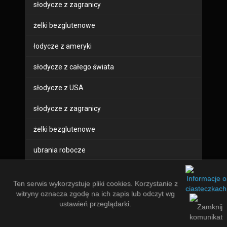
słodycze z zagranicy
żelki bezglutenowe
łodycze z ameryki
słodycze z całego świata
słodycze z USA
słodycze z zagranicy
żelki bezglutenowe
ubrania robocze
buty robocze
Ten serwis wykorzystuje pliki cookies. Korzystanie z
sprzęt bhp
witryny oznacza zgodę na ich zapis lub odczyt wg
ustawień przeglądarki.
odzież robocza