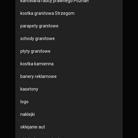
kancelaria radcy prawnego Poznań
kostka granitowa Strzegom
parapety granitowe
schody granitowe
płyty granitowe
kostka kamienna
banery reklamowe
kasetony
logo
naklejki
oklejanie aut