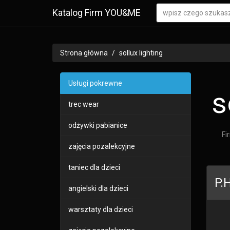
Katalog Firm YOU&ME
Strona główna
sollux lighting
Usługi pokrewne
s
trec wear
odżywki pabianice
Fi
zajęcia pozalekcyjne
taniec dla dzieci
P.
angielski dla dzieci
warsztaty dla dzieci