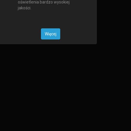
oświetlenia bardzo wysokiej
jakości.
Więcej