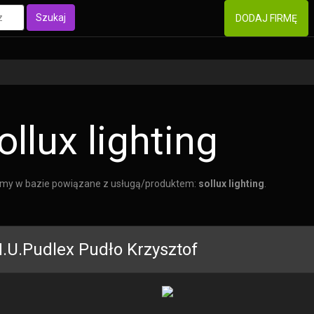
Szukaj
DODAJ FIRMĘ
ollux lighting
rmy w bazie powiązane z usługą/produktem:
sollux lighting
.
H.U.Pudlex Pudło Krzysztof