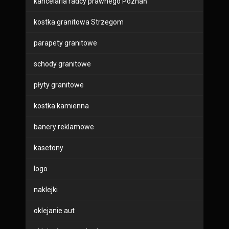
kancelaria radcy prawnego Poznań
kostka granitowa Strzegom
parapety granitowe
schody granitowe
płyty granitowe
kostka kamienna
banery reklamowe
kasetony
logo
naklejki
oklejanie aut