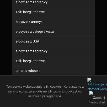
słodycze z zagranicy
żelki bezglutenowe
łodycze z ameryki
słodycze z całego świata
słodycze z USA
słodycze z zagranicy
żelki bezglutenowe
ubrania robocze
buty robocze
Ten serwis wykorzystuje pliki cookies. Korzystanie z
sprzęt bhp
witryny oznacza zgodę na ich zapis lub odczyt wg
ustawień przeglądarki.
odzież robocza