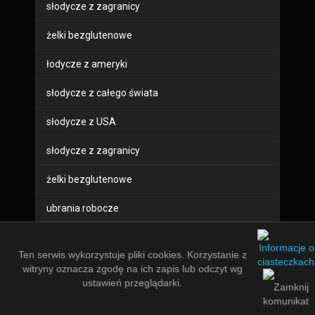
słodycze z zagranicy
żelki bezglutenowe
łodycze z ameryki
słodycze z całego świata
słodycze z USA
słodycze z zagranicy
żelki bezglutenowe
ubrania robocze
buty robocze
Ten serwis wykorzystuje pliki cookies. Korzystanie z
sprzęt bhp
witryny oznacza zgodę na ich zapis lub odczyt wg
ustawień przeglądarki.
odzież robocza