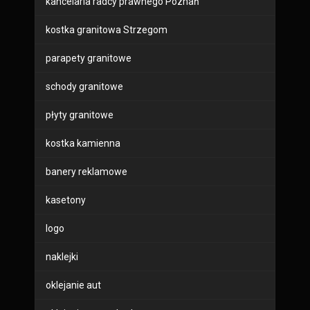
kancelaria radcy prawnego Poznań
kostka granitowa Strzegom
parapety granitowe
schody granitowe
płyty granitowe
kostka kamienna
banery reklamowe
kasetony
logo
naklejki
oklejanie aut