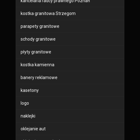
kancelaria radcy prawnego Poznań
kostka granitowa Strzegom
parapety granitowe
schody granitowe
płyty granitowe
kostka kamienna
banery reklamowe
kasetony
logo
naklejki
oklejanie aut