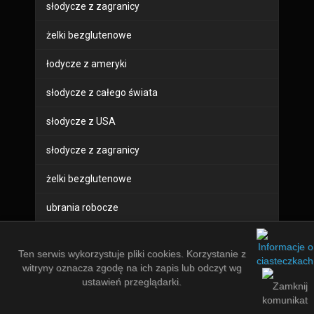
słodycze z zagranicy
żelki bezglutenowe
łodycze z ameryki
słodycze z całego świata
słodycze z USA
słodycze z zagranicy
żelki bezglutenowe
ubrania robocze
buty robocze
Ten serwis wykorzystuje pliki cookies. Korzystanie z
sprzęt bhp
witryny oznacza zgodę na ich zapis lub odczyt wg
ustawień przeglądarki.
odzież robocza