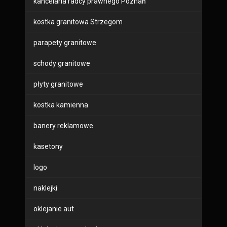
kancelaria radcy prawnego Poznań
kostka granitowa Strzegom
parapety granitowe
schody granitowe
płyty granitowe
kostka kamienna
banery reklamowe
kasetony
logo
naklejki
oklejanie aut