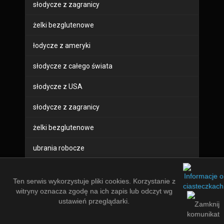
słodycze z zagranicy
żelki bezglutenowe
łodycze z ameryki
słodycze z całego świata
słodycze z USA
słodycze z zagranicy
żelki bezglutenowe
ubrania robocze
buty robocze
Ten serwis wykorzystuje pliki cookies. Korzystanie z
sprzęt bhp
witryny oznacza zgodę na ich zapis lub odczyt wg
ustawień przeglądarki.
odzież robocza