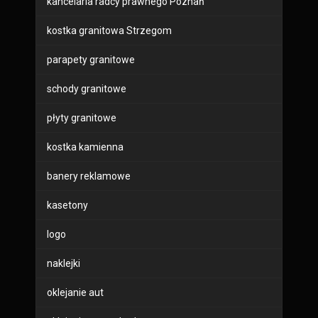
kancelaria radcy prawnego Poznań
kostka granitowa Strzegom
parapety granitowe
schody granitowe
płyty granitowe
kostka kamienna
banery reklamowe
kasetony
logo
naklejki
oklejanie aut