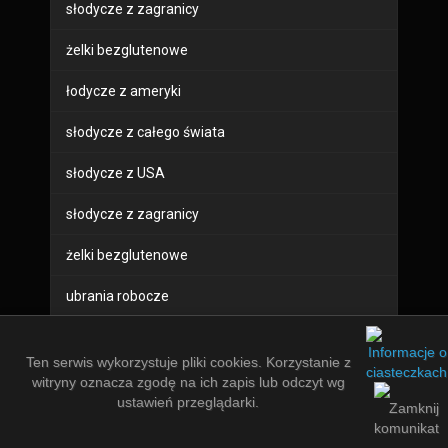
słodycze z zagranicy
żelki bezglutenowe
łodycze z ameryki
słodycze z całego świata
słodycze z USA
słodycze z zagranicy
żelki bezglutenowe
ubrania robocze
buty robocze
Ten serwis wykorzystuje pliki cookies. Korzystanie z
sprzęt bhp
witryny oznacza zgodę na ich zapis lub odczyt wg
ustawień przeglądarki.
odzież robocza