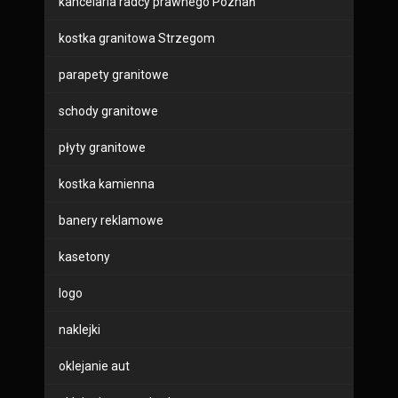
kancelaria radcy prawnego Poznań
kostka granitowa Strzegom
parapety granitowe
schody granitowe
płyty granitowe
kostka kamienna
banery reklamowe
kasetony
logo
naklejki
oklejanie aut