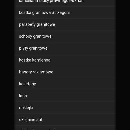
kancelaria radcy prawnego Poznań
kostka granitowa Strzegom
parapety granitowe
schody granitowe
płyty granitowe
kostka kamienna
banery reklamowe
kasetony
logo
naklejki
oklejanie aut