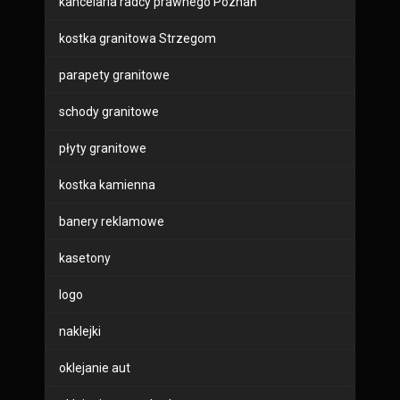
kancelaria radcy prawnego Poznań
kostka granitowa Strzegom
parapety granitowe
schody granitowe
płyty granitowe
kostka kamienna
banery reklamowe
kasetony
logo
naklejki
oklejanie aut