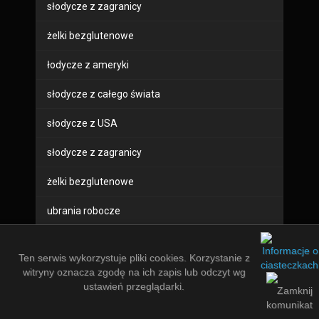
słodycze z zagranicy
żelki bezglutenowe
łodycze z ameryki
słodycze z całego świata
słodycze z USA
słodycze z zagranicy
żelki bezglutenowe
ubrania robocze
buty robocze
Ten serwis wykorzystuje pliki cookies. Korzystanie z
sprzęt bhp
witryny oznacza zgodę na ich zapis lub odczyt wg
ustawień przeglądarki.
odzież robocza