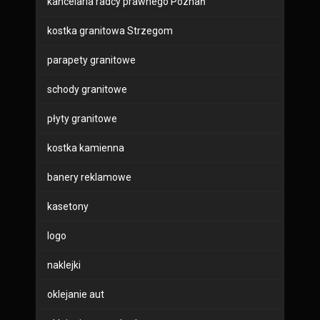
kancelaria radcy prawnego Poznań
kostka granitowa Strzegom
parapety granitowe
schody granitowe
płyty granitowe
kostka kamienna
banery reklamowe
kasetony
logo
naklejki
oklejanie aut