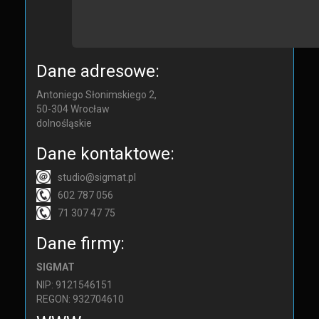
Dane adresowe:
Antoniego Słonimskiego 2,
50-304
Wrocław
dolnośląskie
Dane kontaktowe:
studio@sigmat.pl
602 787 056
71 307 47 75
Dane firmy:
SIGMAT
NIP: 9121546151
REGON: 932704610