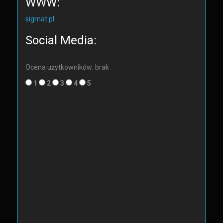
WWW:
sigmat.pl
Social Media:
Ocena użytkowników: brak
1
2
3
4
5