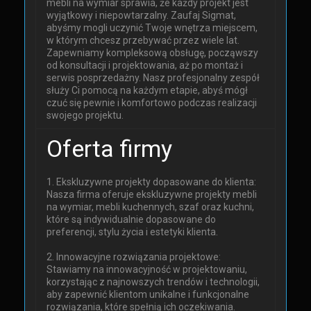
mebli na wymiar sprawia, że każdy projekt jest
wyjątkowy i niepowtarzalny. Zaufaj Sigmat,
abyśmy mogli uczynić Twoje wnętrza miejscem,
w którym chcesz przebywać przez wiele lat.
Zapewniamy kompleksową obsługę, począwszy
od konsultacji i projektowania, aż po montaż i
serwis posprzedażny. Nasz profesjonalny zespół
służy Ci pomocą na każdym etapie, abyś mógł
czuć się pewnie i komfortowo podczas realizacji
swojego projektu.
Oferta firmy
1. Ekskluzywne projekty dopasowane do klienta:
Nasza firma oferuje ekskluzywne projekty mebli
na wymiar, mebli kuchennych, szaf oraz kuchni,
które są indywidualnie dopasowane do
preferencji, stylu życia i estetyki klienta.
2. Innowacyjne rozwiązania projektowe:
Stawiamy na innowacyjność w projektowaniu,
korzystając z najnowszych trendów i technologii,
aby zapewnić klientom unikalne i funkcjonalne
rozwiązania, które spełnią ich oczekiwania.