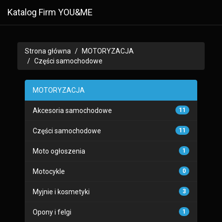
Katalog Firm YOU&ME
Strona główna
MOTORYZACJA
Części samochodowe
MOTORYZACJA
Akcesoria samochodowe
11
Części samochodowe
11
Moto ogłoszenia
1
Motocykle
0
Myjnie i kosmetyki
3
Opony i felgi
1