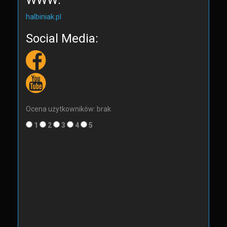
WWW:
halbiniak.pl
Social Media:
Ocena użytkowników: brak
1
2
3
4
5