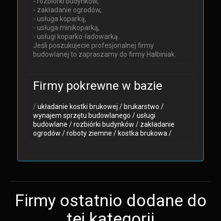
- rozbiórki budynków,
- zakładanie ogrodów,
- usługa koparką,
- usługa minikoparką,
- usługi koparko-ładowarką.
Jeśli poszukujecie profesjonalnej firmy
budowlanej to zapraszamy do firmy Halbiniak.
Firmy pokrewne w bazie
/
układanie kostki brukowej /
brukarstwo /
wynajem sprzętu budowlanego /
usługi
budowlane /
rozbiórki budynków /
zakładanie
ogrodów /
roboty ziemne /
kostka brukowa /
Firmy ostatnio dodane do
tej kategorii