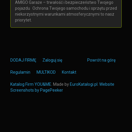
AMIGO Garaże – trwałość i bezpieczeństwo Twojego
pojazdu Ochrona Twojego samochodu i sprzętu przed
niekorzystnymi warunkami atmosferycznymi to nasz
priorytet.
DODAJ FIRMĘ
Zaloguj się
Powrót na górę
Regulamin
MULTIKOD
Kontakt
Katalog Firm YOU&ME
. Made by
EuroKatalogi.pl
.
Website
Screenshots by PagePeeker