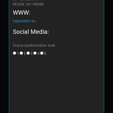
REGON: 241748980
WWW:
topposition.eu
Social Media:
Ocena użytkowników: brak
1
2
3
4
5