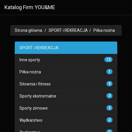
Katalog Firm YOU&ME
Strona główna
SPORT i REKREACJA
Piłka nożna
SPORT i REKREACJA
Inne sporty
13
Piłka nożna
1
Siłownia i fitness
9
Sporty ekstremalne
3
Sporty zimowe
2
Wędkarstwo
2