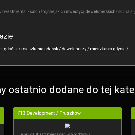
s Investments - salon trójmiejskich inwestycji deweloperskich można si
azie
r gdańsk /
mieszkania gdańsk /
deweloperzy /
mieszkania gdynia /
y ostatnio dodane do tej kate
FIB Development / Pruszków
Jeżeli szukasz mieszkań w Grodzisku