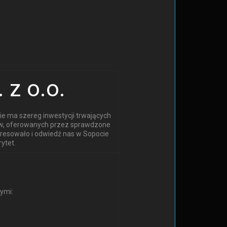
 z o.o.
cie ma szereg inwestycji trwających
ów, oferowanych przez sprawdzone
eresowało i odwiedź nas w Sopocie
ytet.
nymi: