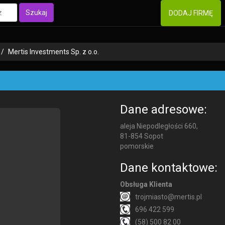
Szukaj
DODAJ FIRMĘ
Mertis Investments Sp. z o.o.
Dane adresowe:
aleja Niepodległości 660,
81-854
Sopot
pomorskie
Dane kontaktowe:
Obsługa Klienta
trojmiasto@mertis.pl
696 422 599
(58) 500 82 00