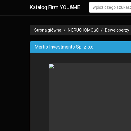
Katalog Firm YOU&ME
Strona główna
NIERUCHOMOŚCI
Deweloperzy
Mertis Investments Sp. z o.o.