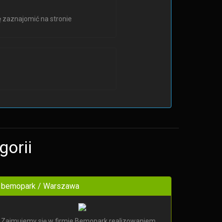
ę zaznajomić na stronie
gorii
bemopark / Warszawa
Zajmujemy się w firmie Bemopark realizowaniem