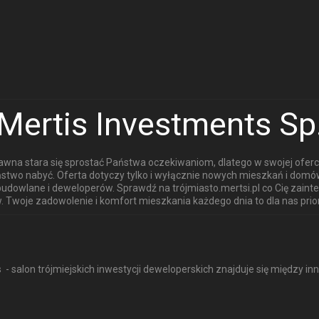
Mertis Investments Sp.
 dawna stara się sprostać Państwa oczekiwaniom, dlatego w swojej ofer
stwo nabyć. Oferta dotyczy tylko i wyłącznie nowych mieszkań i dom
budowlane i deweloperów. Sprawdź na trójmiasto.mertsi.pl co Cię zaint
 Twoje zadowolenie i komfort mieszkania każdego dnia to dla nas prior
 - salon trójmiejskich inwestycji deweloperskich znajduje się między in