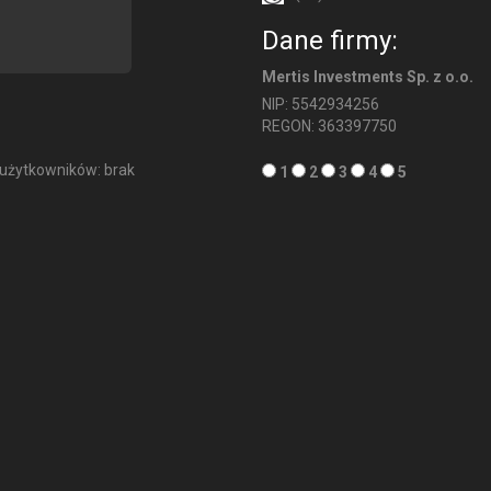
Dane firmy:
Mertis Investments Sp. z o.o.
NIP: 5542934256
REGON: 363397750
użytkowników: brak
1
2
3
4
5