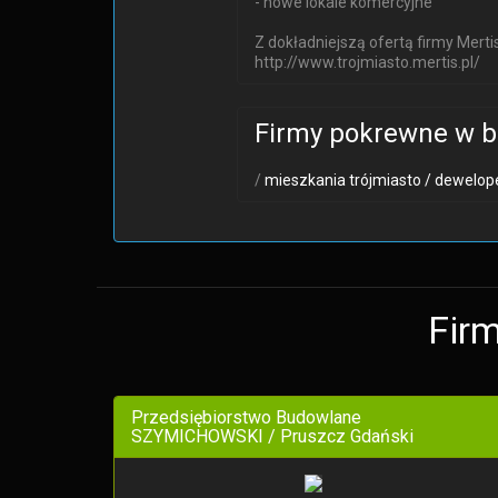
- nowe lokale komercyjne
Z dokładniejszą ofertą firmy Merti
http://www.trojmiasto.mertis.pl/
Firmy pokrewne w b
/
mieszkania trójmiasto /
dewelope
Firm
Przedsiębiorstwo Budowlane
SZYMICHOWSKI / Pruszcz Gdański