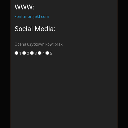
WWW:
kontur-projekt.com
Social Media:
Ocena użytkowników: brak
1
2
3
4
5