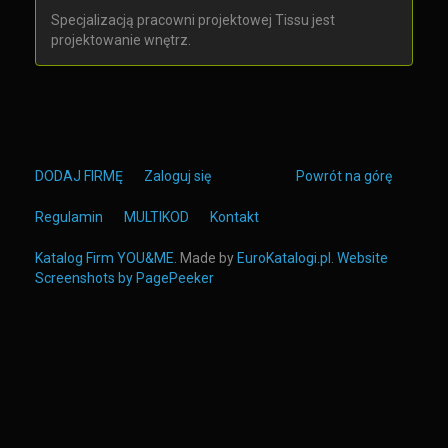
Specjalizacją pracowni projektowej Tissu jest
projektowanie wnętrz.
DODAJ FIRMĘ
Zaloguj się
Powrót na górę
Regulamin
MULTIKOD
Kontakt
Katalog Firm YOU&ME
. Made by
EuroKatalogi.pl
.
Website
Screenshots by PagePeeker