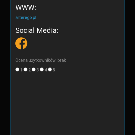
WWW:
arterego.pl
Social Media:
Ocena użytkowników: brak
1
2
3
4
5