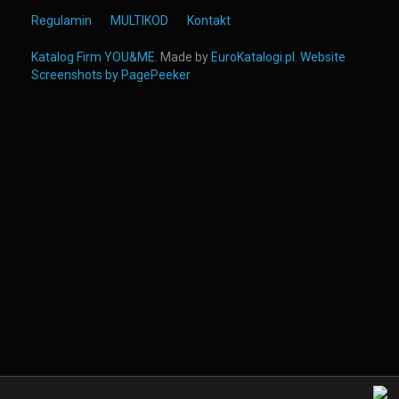
Regulamin
MULTIKOD
Kontakt
Katalog Firm YOU&ME
. Made by
EuroKatalogi.pl
.
Website
Screenshots by PagePeeker