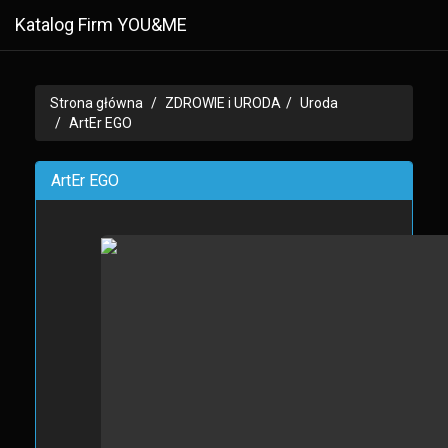
Katalog Firm YOU&ME
Strona główna
ZDROWIE i URODA
Uroda
ArtEr EGO
ArtEr EGO