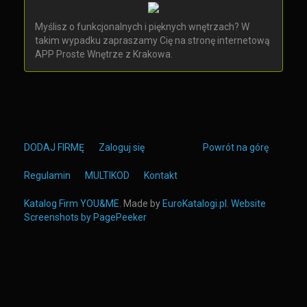
Myślisz o funkcjonalnych i pięknych wnętrzach? W
takim wypadku zapraszamy Cię na stronę internetową
APP Proste Wnętrze z Krakowa.
DODAJ FIRMĘ
Zaloguj się
Powrót na górę
Regulamin
MULTIKOD
Kontakt
Katalog Firm YOU&ME
. Made by
EuroKatalogi.pl
.
Website
Screenshots by PagePeeker