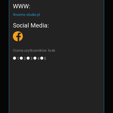
WWW:
4rooms-studio.pl
Social Media:
Ocena użytkowników: brak
1
2
3
4
5